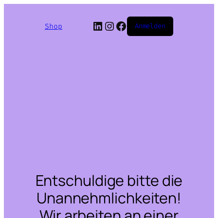
LinkedIn
Instagram
Facebook
Shop
Anmelden
Entschuldige bitte die
Unannehmlichkeiten!
Wir arbeiten an einer