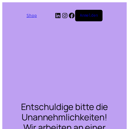
LinkedIn
Instagram
Facebook
Shop
Anmelden
Entschuldige bitte die
Unannehmlichkeiten!
Wir arbeiten an einer