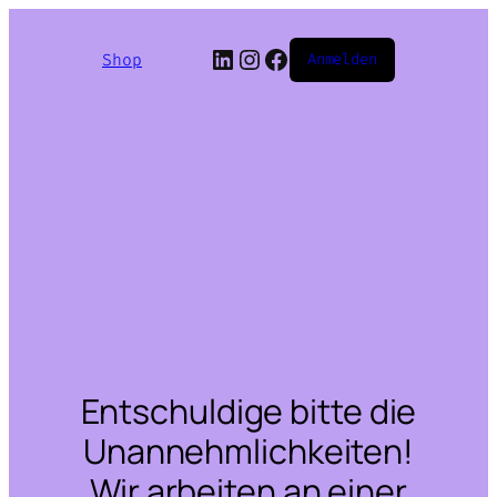
LinkedIn
Instagram
Facebook
Shop
Anmelden
Entschuldige bitte die
Unannehmlichkeiten!
Wir arbeiten an einer